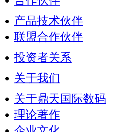
合作伙伴
产品技术伙伴
联盟合作伙伴
投资者关系
关于我们
关于鼎天国际数码
理论著作
企业文化