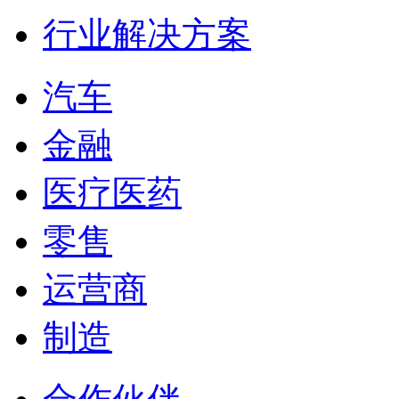
行业解决方案
汽车
金融
医疗医药
零售
运营商
制造