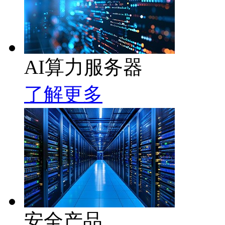
AI算力服务器
了解更多
安全产品