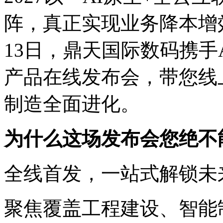
阵，真正实现业务降本增效
13日，鼎天国际数码携手Aut
产品在线发布会，带您
制造全面进化。
为什么这场发布会您绝不
全线首发，一站式解锁
聚焦覆盖工程建设、智能