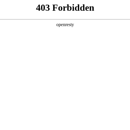
产品及服务
行业解决方案
合作伙伴
投资者关系
文简称“鼎天国际数码”、“我们”和“我们的”）深知隐私对您的重
隐私政策》（下文简称“本政策”）。本政策阐述了鼎天国际数码如何处理您的
可能由鼎天国际数码在补充政策中，或者在收集数据时提供的通知中
：